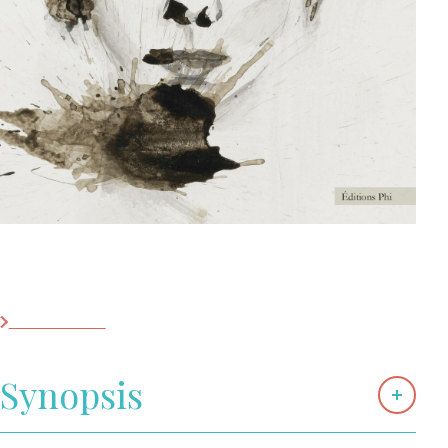
Shortlist Buchpräis
2025
Contact
Les librairies
Entre lignes et regards
Editions Phi
Synopsis
Ce livre paraît dans la collection ‚ART / POESIE‘ des