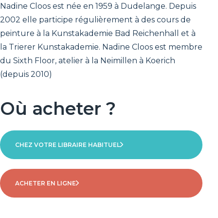
Nadine Cloos est née en 1959 à Dudelange. Depuis
Genre
2002 elle participe régulièrement à des cours de
Poésie / Peinture
peinture à la Kunstakademie Bad Reichenhall et à
Date de sortie
la Trierer Kunstakademie. Nadine Cloos est membre
15/02/2025
du Sixth Floor, atelier à la Neimillen à Koerich
(depuis 2010)
Où acheter ?
CHEZ VOTRE LIBRAIRE HABITUEL
ACHETER EN LIGNE