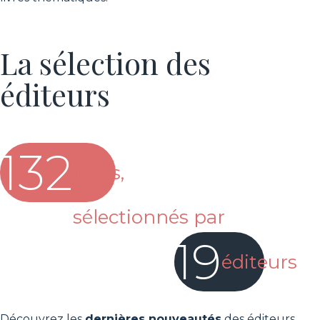
La sélection des
éditeurs
132
livres,
sélectionnés par
19
éditeurs
Découvrez les
dernières nouveautés
des éditeurs