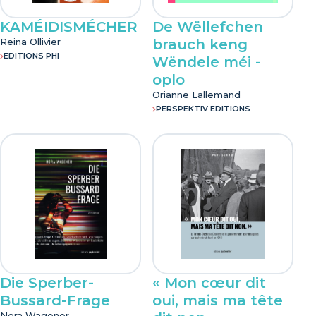
KAMÉIDISMÉCHER
De Wëllefchen
Reina Ollivier
brauch keng
EDITIONS PHI
Wëndele méi -
oplo
Orianne Lallemand
PERSPEKTIV EDITIONS
Die Sperber-
« Mon cœur dit
Bussard-Frage
oui, mais ma tête
Nora Wagener