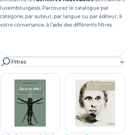
Enfants et adolescents
luxembourgeois. Parcourez le catalogue par
Littérature
catégorie, par auteur, par langue ou par éditeur, à
Thématiques
votre convenance, à l’aide des différents filtres.
Langue
Allemand
Éditeur
Filtres
Anglais
Baobab Luxembourg Sàrl
Rechercher
Autres
Black Fountain Press
Français
Capybarabooks
Luxembourgeois
Editions Ernster
éditions guy binsfeld