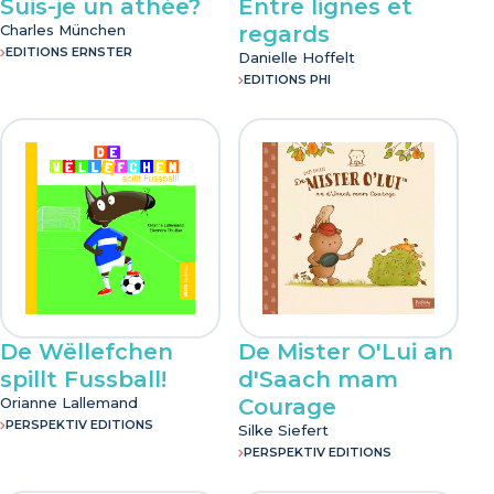
Suis-je un athée?
Entre lignes et
Editions Paul Bauler
Charles München
regards
EDITIONS ERNSTER
Danielle Hoffelt
Editions Phi
EDITIONS PHI
Éditions Philou
Editions Revue s.a.
Editions Schortgen
Hydre Editions
KIWI E.L.G.
De Wëllefchen
De Mister O'Lui an
spillt Fussball!
d'Saach mam
Kremart Edition
Orianne Lallemand
Courage
PERSPEKTIV EDITIONS
Silke Siefert
Legitech Sàrl
PERSPEKTIV EDITIONS
Michikusa Publishing