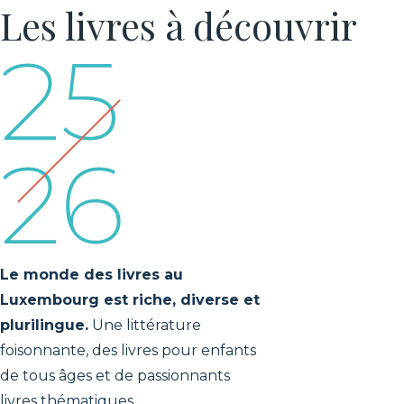
Shortlist Buchpräis
Les livres à découvrir
2025
Contact
Les librairies
Le monde des livres au
Luxembourg est riche, diverse et
plurilingue.
Une littérature
foisonnante, des livres pour enfants
de tous âges et de passionnants
livres thématiques.