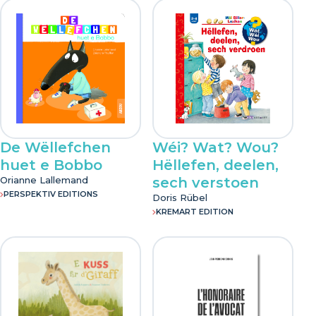
Op der Lay
PassaParola
PersPektiv Editions
Point Nemo Publishing
De Wëllefchen
Wéi? Wat? Wou?
huet e Bobbo
Hëllefen, deelen,
Zoom Editions
Orianne Lallemand
sech verstoen
PERSPEKTIV EDITIONS
Doris Rübel
KREMART EDITION