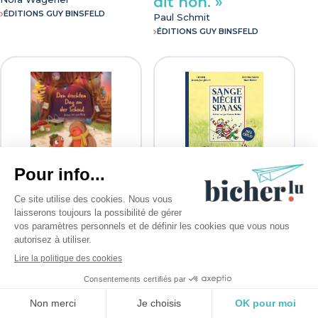
dit non. »
ÉDITIONS GUY BINSFELD
Paul Schmit
ÉDITIONS GUY BINSFELD
Den éischten Dag
Sange mécht
an der Schoul
Spaass
Esther Van den Berg
Jeanny Jungbluth
ÉDITIONS PHILOU
EDITIONS SCHORTGEN