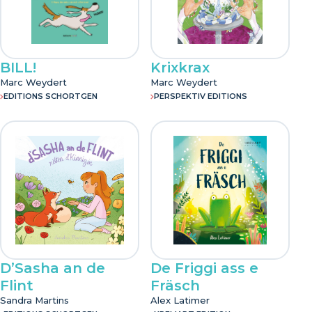
BILL!
Krixkrax
Marc Weydert
Marc Weydert
EDITIONS SCHORTGEN
PERSPEKTIV EDITIONS
D’Sasha an de
De Friggi ass e
Flint
Fräsch
Sandra Martins
Alex Latimer