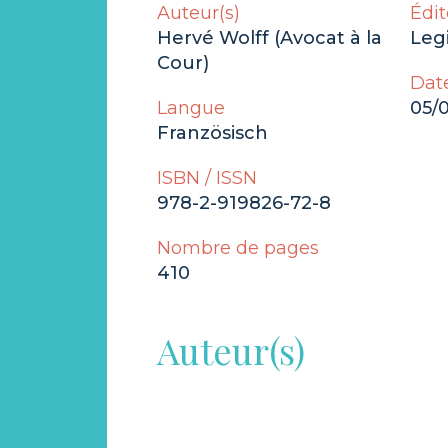
Auteur(s)
Édit
Hervé Wolff (Avocat à la
Legi
Cour)
Date
Langue
05/
Französisch
ISBN / ISSN
978-2-919826-72-8
Nombre de pages
410
Auteur(s)