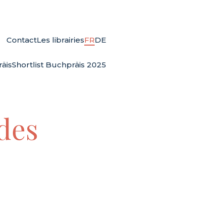
Contact
Les librairies
FR
DE
äis
Shortlist Buchpräis 2025
des