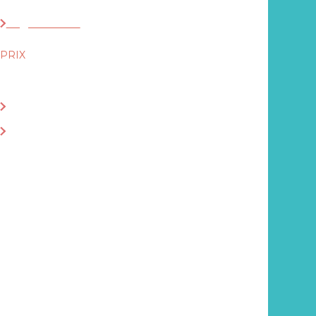
Legitech Sàrl
PRIX
119€
ACHETER LE LIVRE EN LIBRAIRIE
ACHETER EN LIGNE