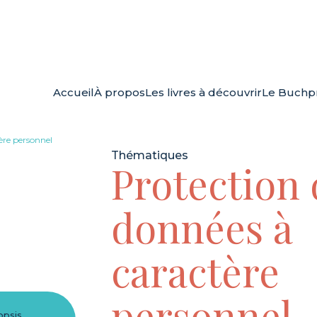
Accueil
À propos
Les livres à découvrir
Le Buchpr
ère personnel
Thématiques
Protection 
données à
caractère
personnel
opsis