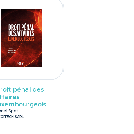
roit pénal des
Guide pratique d
ffaires
restructurations 
uxembourgeois
Luxembourg
onel Spet
Patrick Lestienne
EGITECH SÀRL
LEGITECH SÀRL