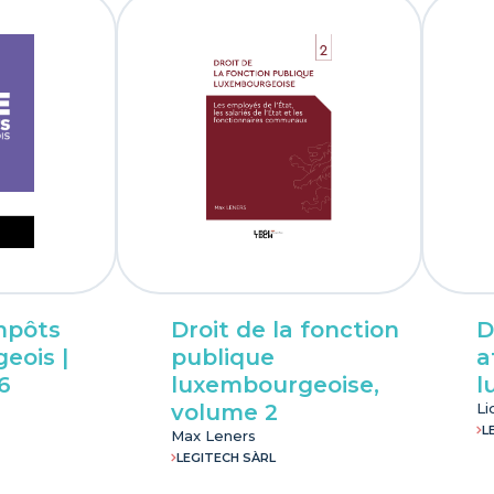
mpôts
Droit de la fonction
D
eois |
publique
a
6
luxembourgeoise,
l
volume 2
Li
L
Max Leners
LEGITECH SÀRL