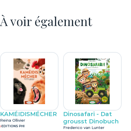
24
Éditeur
À voir également
Editions Phi
Date de sortie
01/03/2026
KAMÉIDISMÉCHER
Dinosafari - Dat
Reina Ollivier
grousst Dinobuch
EDITIONS PHI
Frederico van Lunter