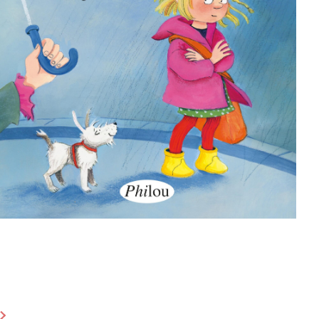
Shortlist Buchpräis
2025
Contact
Les librairies
Ech ginn net mat jidderengem
mat!
Editions Phi