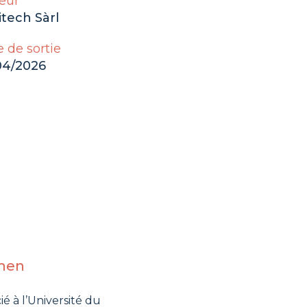
eur
tech Sàrl
 de sortie
04/2026
chen
é à l’Université du