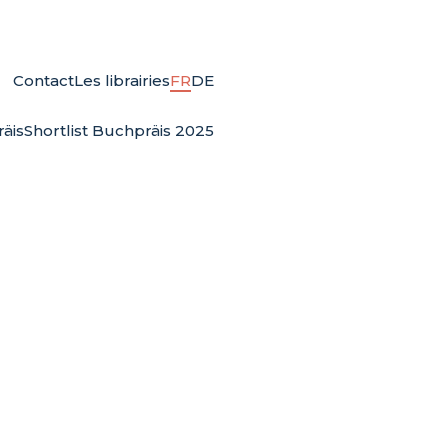
Contact
Les librairies
FR
DE
äis
Shortlist Buchpräis 2025