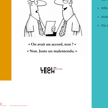
Info
Aute
Où 
Droit des obligations
Legitech Sàrl