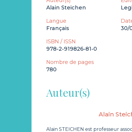
Auteur(s)
Édit
Alain Steichen
Legi
Langue
Date
Français
30/
ISBN / ISSN
978-2-919826-81-0
Nombre de pages
780
Auteur(s)
Alain Stei
Alain STEICHEN est professeur associ