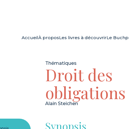
Accueil
À propos
Les livres à découvrir
Le Buchpr
Thématiques
Droit des
obligations
Alain Steichen
Synopsis
opsis