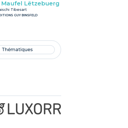
 Maufel Lëtzebuerg
E Maufel Lëtzeb
ischi Tibesart
Maischi Tibesart
DITIONS GUY BINSFELD
ÉDITIONS GUY BINSFELD
Thématiques