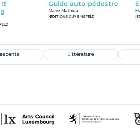
!!!
Guide auto-pédestre
E
rg
Marie Mathieu
Ma
ÉDITIONS GUY BINSFELD
É
FELD
lescents
Littérature