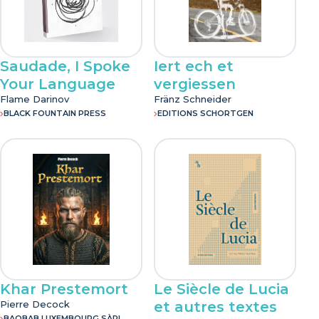
Saudade, I Spoke
Iert ech et
Your Language
vergiessen
Flame Darinov
Fränz Schneider
BLACK FOUNTAIN PRESS
EDITIONS SCHORTGEN
Khar Prestemort
Le Siècle de Lucia
Pierre Decock
et autres textes
BAOBAB LUXEMBOURG SÀRL