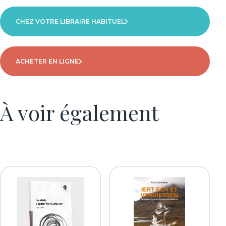
Nombre de pages
CHEZ VOTRE LIBRAIRE HABITUEL
252
Éditeur
ACHETER EN LIGNE
Baobab Luxembourg Sàrl
Date de sortie
25/05/2026
À voir également