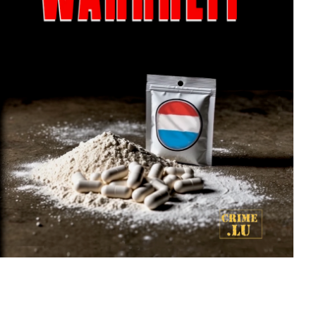
Shortlist Buchpräis
2025
Contact
Les librairies
Tödliche Wahrheit
Tom Beckers letzter Fall