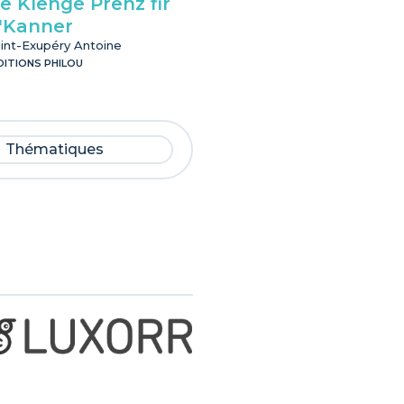
e Klenge Prënz fir
Du bass besonne
'Kanner
Carla Carvalho
EDITIONS SCHORTGEN
int-Exupéry Antoine
DITIONS PHILOU
Thématiques