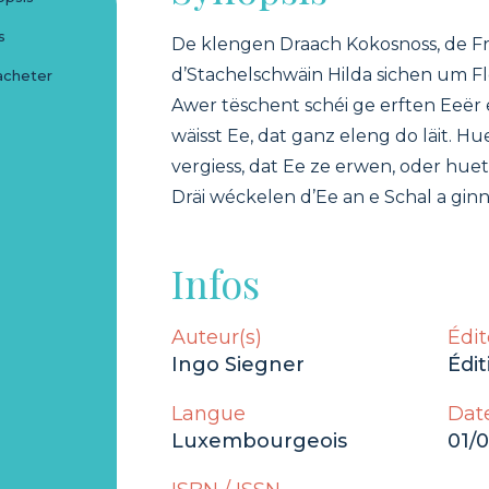
s
De klengen Draach Kokosnoss, de F
d’Stachelschwäin Hilda sichen um F
acheter
Awer tëschent schéi ge erften Eeër 
wäisst Ee, dat ganz eleng do läit. 
vergiess, dat Ee ze erwen, oder huet
Dräi wéckelen d’Ee an e Schal a ginn 
Infos
Auteur(s)
Édit
Ingo Siegner
Édit
Langue
Date
Luxembourgeois
01/