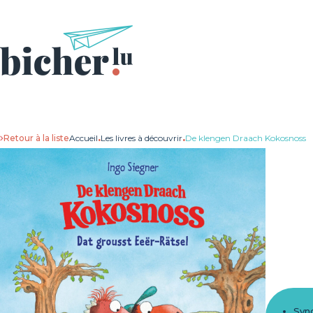
Retour à la liste
Accueil
.
Les livres à découvrir
.
De klengen Draach Kokosnoss
Syn