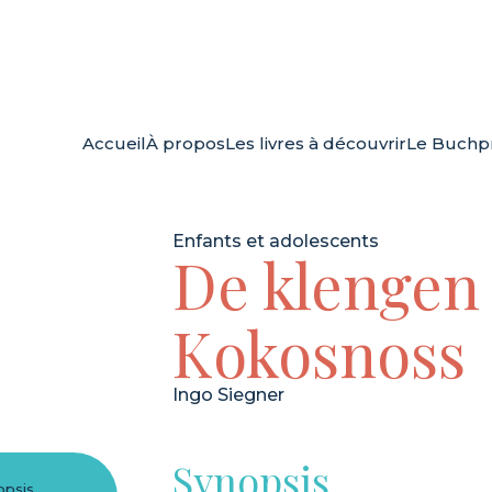
Accueil
À propos
Les livres à découvrir
Le Buchpr
Enfants et adolescents
De klengen
Kokosnoss
Ingo Siegner
Synopsis
opsis