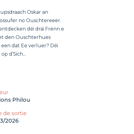
rupsdraach Oskar an
lossufer no Ouschtereeër.
entdecken déi dräi Frënn e
Huet den Ouschterhues
 een dat Ee verluer? Déi
op d’Sich...
eur
ions Philou
 de sortie
03/2026