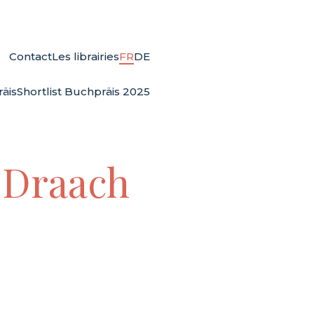
Contact
Les librairies
FR
DE
äis
Shortlist Buchpräis 2025
 Draach