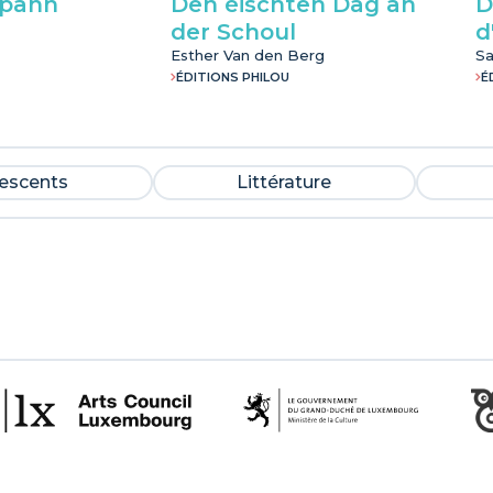
Spann
Den éischten Dag an
D
der Schoul
d
Esther Van den Berg
Sa
ÉDITIONS PHILOU
É
lescents
Littérature