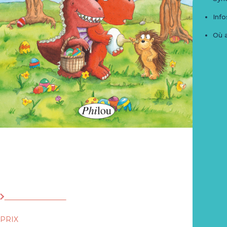
Info
Où 
De klengen Draach
Kokosnoss
Éditions Philou
PRIX