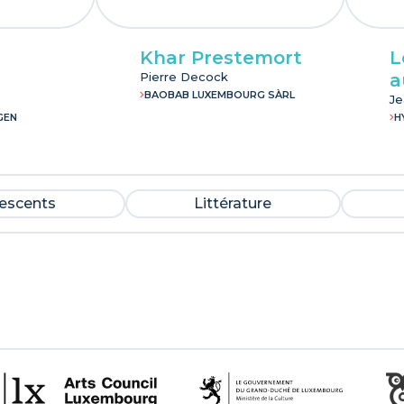
Khar Prestemort
L
Pierre Decock
a
BAOBAB LUXEMBOURG SÀRL
Je
GEN
H
lescents
Littérature