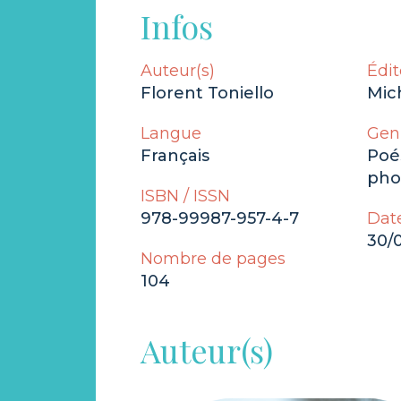
Infos
Auteur(s)
Édit
Florent Toniello
Mic
Langue
Gen
Français
Poé
pho
ISBN / ISSN
978-99987-957-4-7
Date
30/
Nombre de pages
104
Auteur(s)