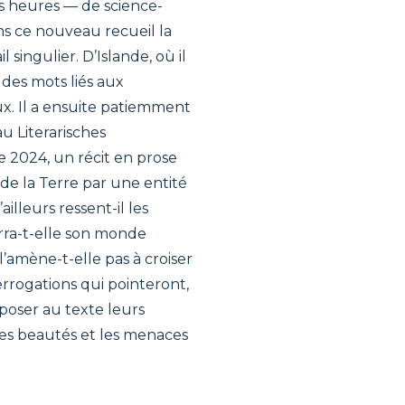
s heures — de science-
ns ce nouveau recueil la
 singulier. D’Islande, où il
é des mots liés aux
x. Il a ensuite patiemment
au Literarisches
e 2024, un récit en prose
de la Terre par une entité
lleurs ressent-il les
erra-t-elle son monde
l’amène-t-elle pas à croiser
errogations qui pointeront,
poser au texte leurs
ses beautés et les menaces