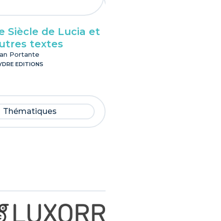
e Siècle de Lucia et
Wasserfalle
utres textes
Gaston Zangerlé
BAOBAB LUXEMBOURG SÀRL
an Portante
YDRE EDITIONS
Thématiques