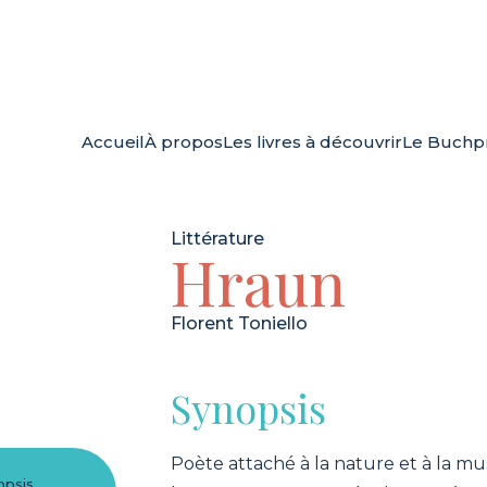
Accueil
À propos
Les livres à découvrir
Le Buchpr
Littérature
Hraun
Florent Toniello
Synopsis
Poète attaché à la nature et à la mu
opsis