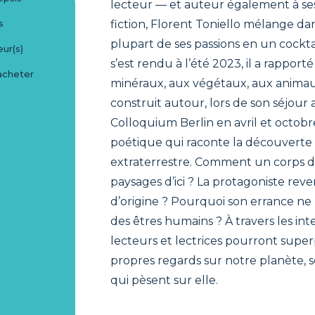
lecteur — et auteur également à se
s
fiction, Florent Toniello mélange da
plupart de ses passions en un cocktail
ur(s)
s’est rendu à l’été 2023, il a rapport
acheter
minéraux, aux végétaux, aux animau
construit autour, lors de son séjour 
Colloquium Berlin en avril et octobr
poétique qui raconte la découverte 
extraterrestre. Comment un corps d’ai
paysages d’ici ? La protagoniste rev
d’origine ? Pourquoi son errance ne 
des êtres humains ? À travers les int
lecteurs et lectrices pourront super
propres regards sur notre planète, 
qui pèsent sur elle.