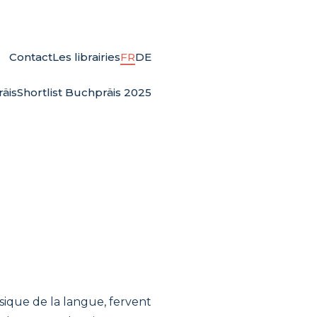
Contact
Les librairies
FR
DE
äis
Shortlist Buchpräis 2025
sique de la langue, fervent