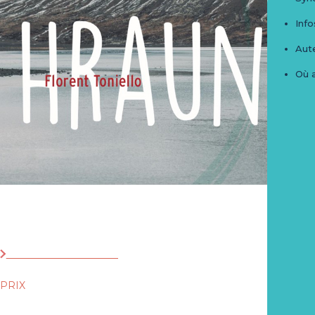
Info
Aute
Où 
Hraun
Michikusa Publishing
PRIX
15€