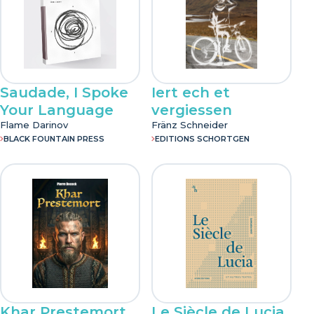
Saudade, I Spoke
Iert ech et
Your Language
vergiessen
Flame Darinov
Fränz Schneider
BLACK FOUNTAIN PRESS
EDITIONS SCHORTGEN
Khar Prestemort
Le Siècle de Lucia