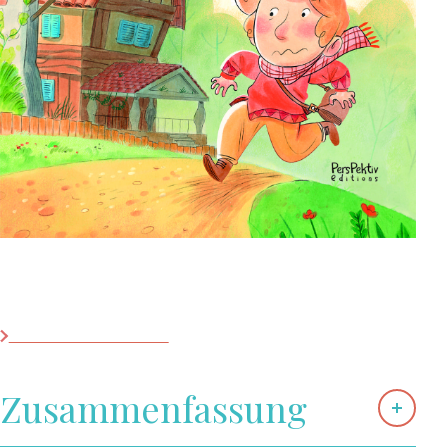
Shortlist Buchpräis
2025
Kontakt
Buchhandlungen
D'Haus vum Här Wollef
PersPektiv Editions
Zusammenfassung